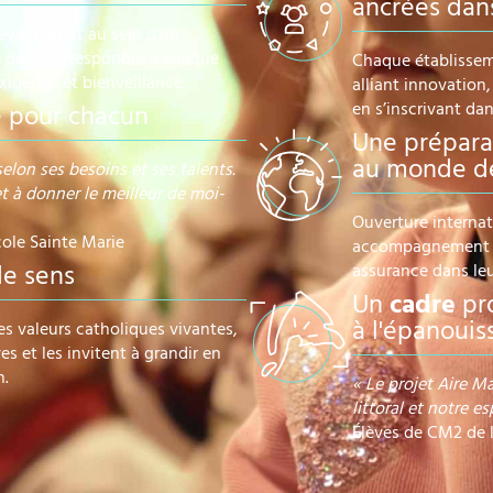
ancrées dans
ève grandit au sein d’un
é pour correspondre à chaque
Chaque établissem
igence et bienveillance.
alliant innovatio
en s’inscrivant d
e pour chacun
Une prépar
au monde d
lon ses besoins et ses talents.
t à donner le meilleur de moi-
Ouverture interna
cole Sainte Marie
accompagnement at
e sens
assurance dans leu
Un
cadre
pr
à l'épanoui
es valeurs catholiques vivantes,
es et les invitent à grandir en
n.
« Le projet Aire M
littoral et notre es
Élèves de CM2 de 