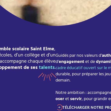
mble scolaire Saint Elme
,
oles, d’un collège et d’un
Guidés par nos valeurs d’
auth
, accompagne chaque élève
d’
engagement
et de
dynam
oppement de ses
talents
.
cadre éducatif ouvert sur le
durable, pour préparer les jeu
demain.
Notre ambition : accompagne
oser
et
servir
, pour grandir e
TÉLÉCHARGER NOTRE PR