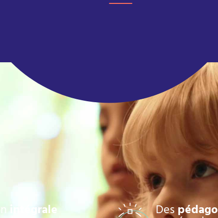
on
intégrale
Des
pédago