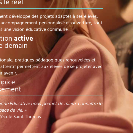
 le réel
ent développe des projets adaptés à ses élèves,
n, accompagnement personnalisé et ouverture, tout
ans une vision éducative commune.
ation
active
e demain
tionale, pratiques pédagogiques renouvelées et
tentif permettent aux élèves de se projeter avec
r avenir.
opice
ssement
arine Éducative nous permet de mieux connaître le
pace de vie. »
l'école Saint Thomas