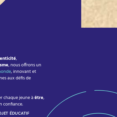
enticité
,
isme
, nous offrons un
 monde
, innovant et
nes aux défis de
r chaque jeune à
être
,
n confiance.
OJET ÉDUCATIF