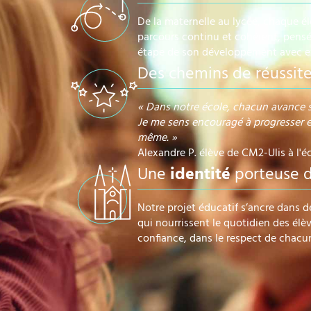
De la maternelle au lycée, chaque él
parcours continu et cohérent, pens
étape de son développement avec ex
Des chemins de réussit
« Dans notre école, chacun avance se
Je me sens encouragé à progresser e
même. »
Alexandre P. élève de CM2-Ulis à l'é
Une
identité
porteuse d
Notre projet éducatif s’ancre dans d
qui nourrissent le quotidien des élèv
confiance, dans le respect de chacu